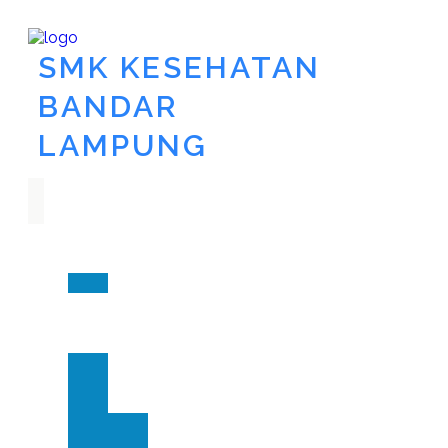
SMK KESEHATAN
BANDAR
LAMPUNG
Utama
Akademik
Pakar
PPDB
Tentang
Kita
Kontak
Berita
Layanan
Apotik
Siaga