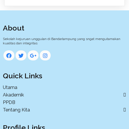
About
Sekolah kejuruan unggulan di Bandarlampung yang sngat mengutamakan
kualitas dan integritas
Quick Links
Utama
Akademik
PPDB
Tentang Kita
Profile Links