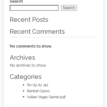
Search
Search
Recent Posts
Recent Comments
No comments to show.
Archives
No archives to show.
Categories
Pin Up Az 742
Rainbet Casino
Vulkan Vegas Opinie 938