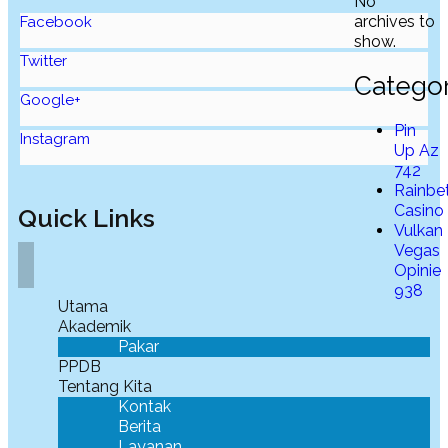
No
archives to
Facebook
show.
Twitter
Categor
Google+
Pin
Instagram
Up Az
742
Rainbe
Casino
Quick Links
Vulkan
Vegas
Opinie
938
Utama
Akademik
Pakar
PPDB
Tentang Kita
Kontak
Berita
Layanan