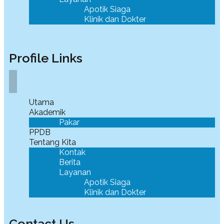
Apotik Siaga
Klinik dan Dokter
Profile Links
Utama
Akademik
Pakar
PPDB
Tentang Kita
Kontak
Berita
Layanan
Apotik Siaga
Klinik dan Dokter
Contact Us