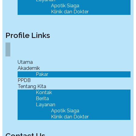
Apotik Siaga
Klinik dan Dokter
Profile Links
Utama
Akademik
Pakar
PPDB
Tentang Kita
Kontak
Berita
Layanan
Apotik Siaga
Klinik dan Dokter
Contact Us