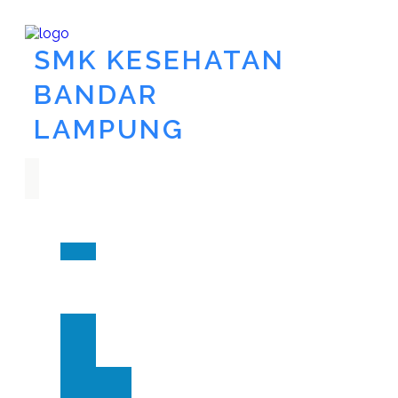
SMK KESEHATAN
BANDAR
LAMPUNG
Utama
Akademik
Pakar
PPDB
Tentang
Kita
Kontak
Berita
Layanan
Apotik
Siaga