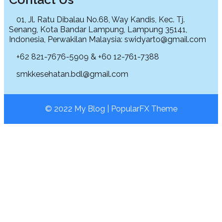
01, Jl. Ratu Dibalau No.68, Way Kandis, Kec. Tj.
Senang, Kota Bandar Lampung, Lampung 35141,
Indonesia, Perwakilan Malaysia: swidyarto@gmail.com
+62 821-7676-5909 & +60 12-761-7388
smkkesehatan.bdl@gmail.com
© 2022 My Blog |
PopularFX Theme