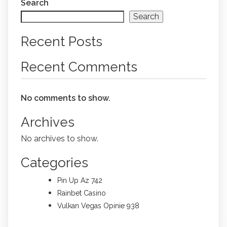
Search
Search
Recent Posts
Recent Comments
No comments to show.
Archives
No archives to show.
Categories
Pin Up Az 742
Rainbet Casino
Vulkan Vegas Opinie 938