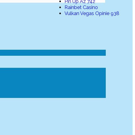
Pin Up Az 742
Rainbet Casino
Vulkan Vegas Opinie 938