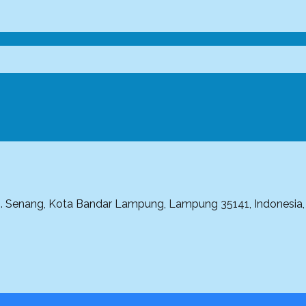
. Tj. Senang, Kota Bandar Lampung, Lampung 35141, Indonesia