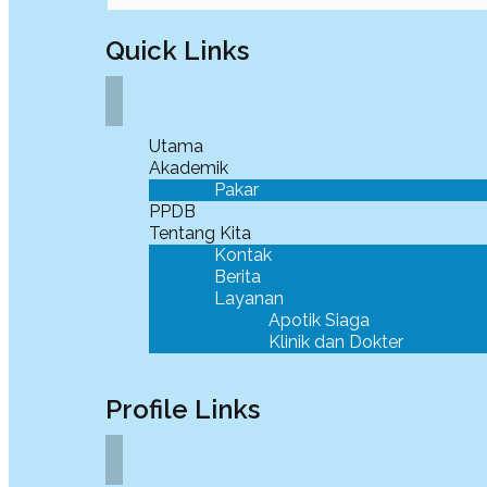
Quick Links
Utama
Akademik
Pakar
PPDB
Tentang Kita
Kontak
Berita
Layanan
Apotik Siaga
Klinik dan Dokter
Profile Links