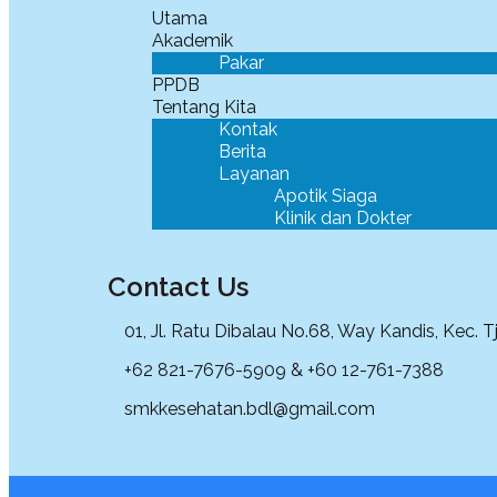
Utama
Akademik
Pakar
PPDB
Tentang Kita
Kontak
Berita
Layanan
Apotik Siaga
Klinik dan Dokter
Contact Us
01, Jl. Ratu Dibalau No.68, Way Kandis, Kec
+62 821-7676-5909 & +60 12-761-7388
smkkesehatan.bdl@gmail.com