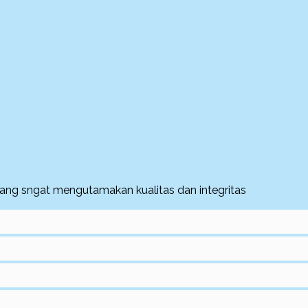
ang sngat mengutamakan kualitas dan integritas