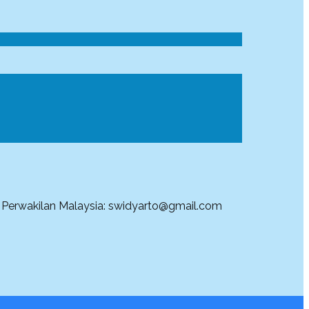
, Perwakilan Malaysia: swidyarto@gmail.com