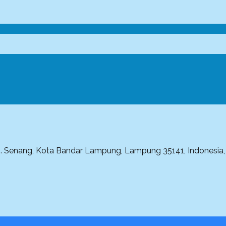
. Tj. Senang, Kota Bandar Lampung, Lampung 35141, Indonesia