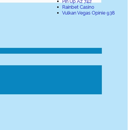
Pin Up Az 742
Rainbet Casino
Vulkan Vegas Opinie 938