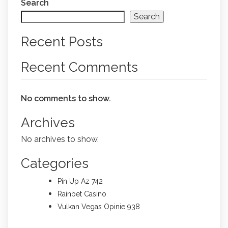
Search
Search
Recent Posts
Recent Comments
No comments to show.
Archives
No archives to show.
Categories
Pin Up Az 742
Rainbet Casino
Vulkan Vegas Opinie 938