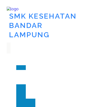
SMK KESEHATAN
BANDAR
LAMPUNG
Utama
Akademik
Pakar
PPDB
Tentang
Kita
Kontak
Berita
Layanan
Apotik
Siaga