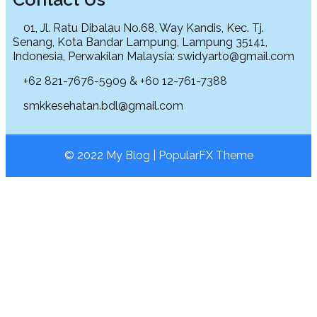
01, Jl. Ratu Dibalau No.68, Way Kandis, Kec. Tj.
Senang, Kota Bandar Lampung, Lampung 35141,
Indonesia, Perwakilan Malaysia: swidyarto@gmail.com
+62 821-7676-5909 & +60 12-761-7388
smkkesehatan.bdl@gmail.com
© 2022 My Blog |
PopularFX Theme