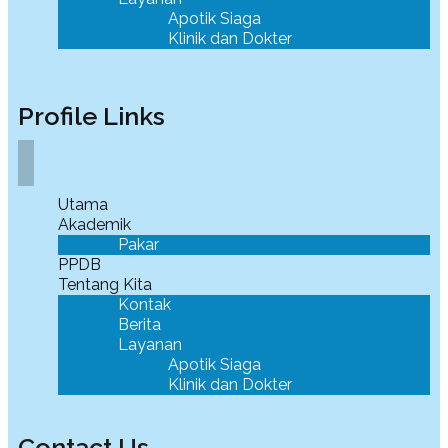
Apotik Siaga
Klinik dan Dokter
Profile Links
Utama
Akademik
Pakar
PPDB
Tentang Kita
Kontak
Berita
Layanan
Apotik Siaga
Klinik dan Dokter
Contact Us