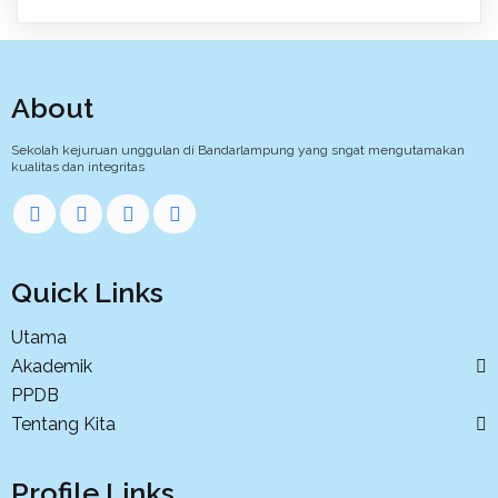
About
Sekolah kejuruan unggulan di Bandarlampung yang sngat mengutamakan
kualitas dan integritas
Quick Links
Utama
Akademik
PPDB
Tentang Kita
Profile Links