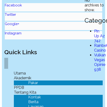
No
archives to
Facebook
show.
Twitter
Categor
Google+
Pin
Instagram
Up Az
742
Rainbe
Casino
Quick Links
Vulkan
Vegas
Opinie
938
Utama
Akademik
Pakar
PPDB
Tentang Kita
Kontak
Berita
Layanan