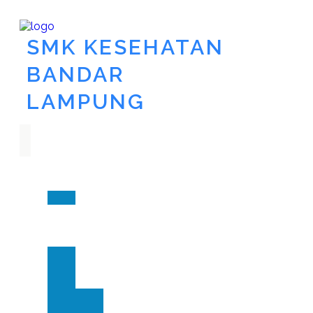
SMK KESEHATAN
BANDAR
LAMPUNG
Utama
Akademik
Pakar
PPDB
Tentang
Kita
Kontak
Berita
Layanan
Apotik
Siaga