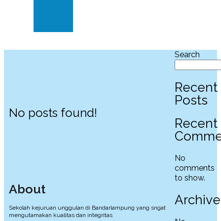
Klinik
dan
Dokter
Search
Recent
Posts
No posts found!
Recent
Comme
No
comments
to show.
About
Archive
Sekolah kejuruan unggulan di Bandarlampung yang sngat
mengutamakan kualitas dan integritas