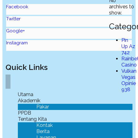
No
archives to
Facebook
show.
Twitter
Categor
Google+
Pin
Instagram
Up Az
742
Rainbe
Casino
Quick Links
Vulkan
Vegas
Opinie
938
Utama
Akademik
Pakar
PPDB
Tentang Kita
Kontak
Berita
Layanan