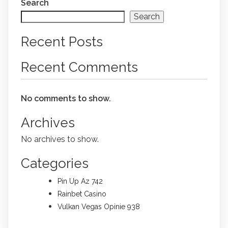
Search
Search
Recent Posts
Recent Comments
No comments to show.
Archives
No archives to show.
Categories
Pin Up Az 742
Rainbet Casino
Vulkan Vegas Opinie 938