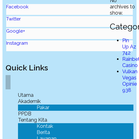
No
archives to
Facebook
show.
Twitter
Categor
Google+
Pin
Instagram
Up Az
742
Rainbe
Casino
Quick Links
Vulkan
Vegas
Opinie
938
Utama
Akademik
Pakar
PPDB
Tentang Kita
Kontak
Berita
Layanan