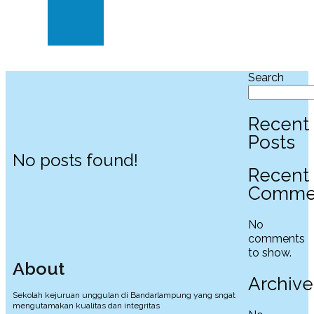
Klinik
dan
Dokter
Search
Recent
Posts
No posts found!
Recent
Comme
No
comments
to show.
About
Archive
Sekolah kejuruan unggulan di Bandarlampung yang sngat
mengutamakan kualitas dan integritas