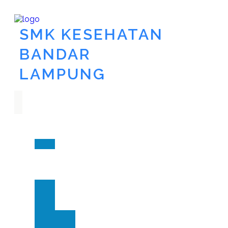
SMK KESEHATAN
BANDAR
LAMPUNG
Utama
Akademik
Pakar
PPDB
Tentang
Kita
Kontak
Berita
Layanan
Apotik
Siaga