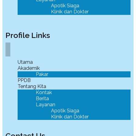
Apotik Siaga
Klinik dan Dokter
Profile Links
Utama
Akademik
Pakar
PPDB
Tentang Kita
Kontak
Berita
Layanan
Apotik Siaga
Klinik dan Dokter
Contact Us