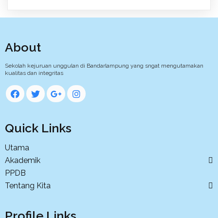
About
Sekolah kejuruan unggulan di Bandarlampung yang sngat mengutamakan
kualitas dan integritas
Quick Links
Utama
Akademik
PPDB
Tentang Kita
Profile Links