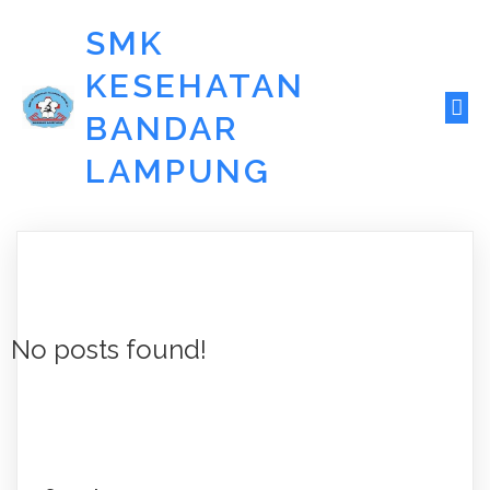
SMK
KESEHATAN
BANDAR
LAMPUNG
No posts found!