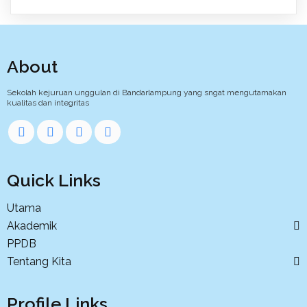
About
Sekolah kejuruan unggulan di Bandarlampung yang sngat mengutamakan
kualitas dan integritas
Quick Links
Utama
Akademik
PPDB
Tentang Kita
Profile Links