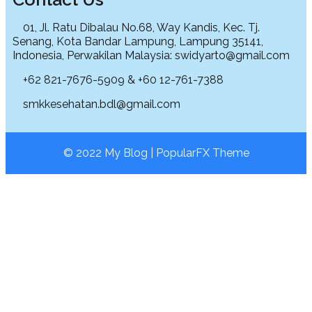
01, Jl. Ratu Dibalau No.68, Way Kandis, Kec. Tj.
Senang, Kota Bandar Lampung, Lampung 35141,
Indonesia, Perwakilan Malaysia: swidyarto@gmail.com
+62 821-7676-5909 & +60 12-761-7388
smkkesehatan.bdl@gmail.com
© 2022 My Blog |
PopularFX Theme