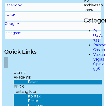
No
archives to
Facebook
show.
Twitter
Categor
Google+
Pin
Instagram
Up Az
742
Rainbe
Casino
Quick Links
Vulkan
Vegas
Opinie
938
Utama
Akademik
Pakar
PPDB
Tentang Kita
Kontak
Berita
Layanan