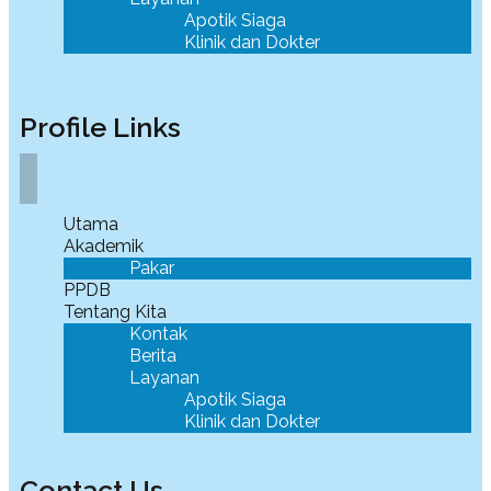
Apotik Siaga
Klinik dan Dokter
Profile Links
Utama
Akademik
Pakar
PPDB
Tentang Kita
Kontak
Berita
Layanan
Apotik Siaga
Klinik dan Dokter
Contact Us