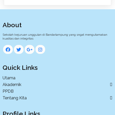
About
Sekolah kejuruan unggulan di Bandarlampung yang sngat mengutamakan
kualitas dan integritas
Quick Links
Utama
Akademik
PPDB
Tentang Kita
Profile Links