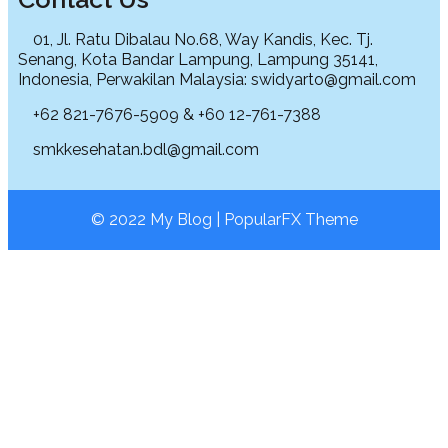
01, Jl. Ratu Dibalau No.68, Way Kandis, Kec. Tj.
Senang, Kota Bandar Lampung, Lampung 35141,
Indonesia, Perwakilan Malaysia: swidyarto@gmail.com
+62 821-7676-5909 & +60 12-761-7388
smkkesehatan.bdl@gmail.com
© 2022 My Blog |
PopularFX Theme