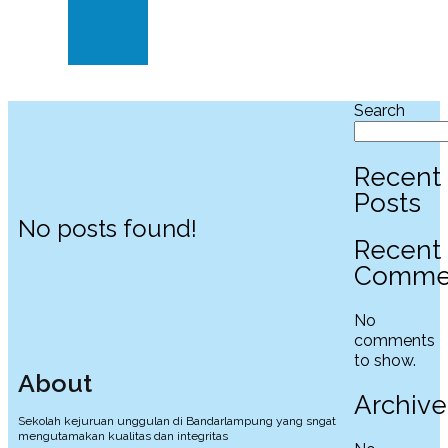
Klinik
dan
Dokter
Search
Recent
Posts
No posts found!
Recent
Comme
No
comments
to show.
About
Archive
Sekolah kejuruan unggulan di Bandarlampung yang sngat
mengutamakan kualitas dan integritas