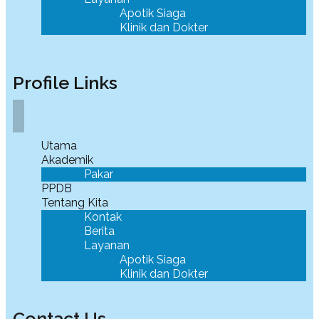
Apotik Siaga
Klinik dan Dokter
Profile Links
Utama
Akademik
Pakar
PPDB
Tentang Kita
Kontak
Berita
Layanan
Apotik Siaga
Klinik dan Dokter
Contact Us