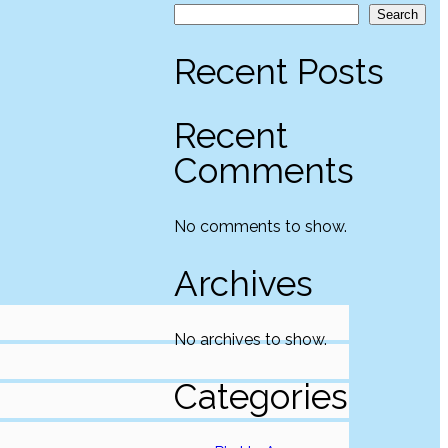
Search
Recent Posts
Recent
Comments
No comments to show.
Archives
No archives to show.
Categories