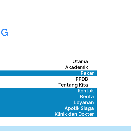
NG
Utama
Akademik
Pakar
PPDB
Tentang Kita
Kontak
Berita
Layanan
Apotik Siaga
Klinik dan Dokter