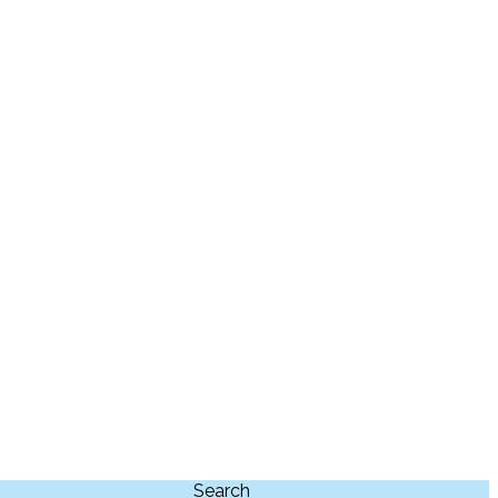
Search