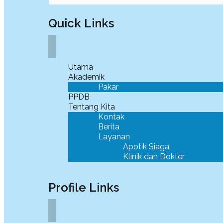
Quick Links
Utama
Akademik
Pakar
PPDB
Tentang Kita
Kontak
Berita
Layanan
Apotik Siaga
Klinik dan Dokter
Profile Links