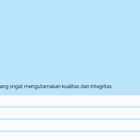
ang sngat mengutamakan kualitas dan integritas