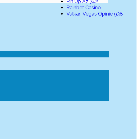
Pin Up Az 742
Rainbet Casino
Vulkan Vegas Opinie 938