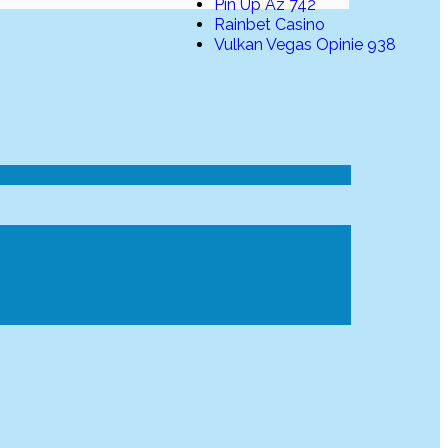
Pin Up Az 742
Rainbet Casino
Vulkan Vegas Opinie 938