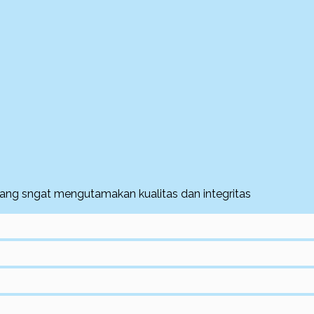
ang sngat mengutamakan kualitas dan integritas