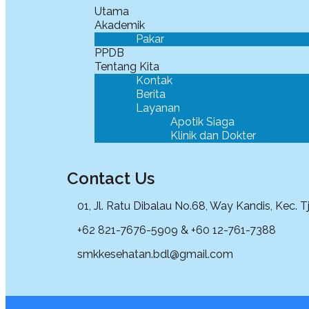
Utama
Akademik
Pakar
PPDB
Tentang Kita
Kontak
Berita
Layanan
Apotik Siaga
Klinik dan Dokter
Contact Us
01, Jl. Ratu Dibalau No.68, Way Kandis, Kec
+62 821-7676-5909 & +60 12-761-7388
smkkesehatan.bdl@gmail.com