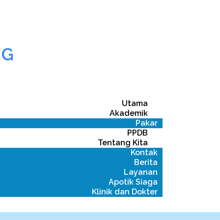
NG
Utama
Akademik
Pakar
PPDB
Tentang Kita
Kontak
Berita
Layanan
Apotik Siaga
Klinik dan Dokter