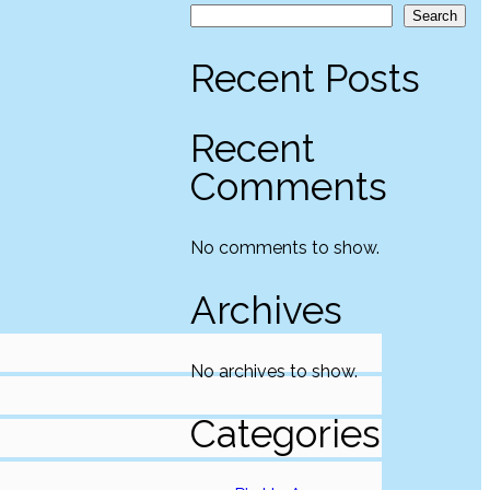
Search
Recent Posts
Recent
Comments
No comments to show.
Archives
No archives to show.
Categories