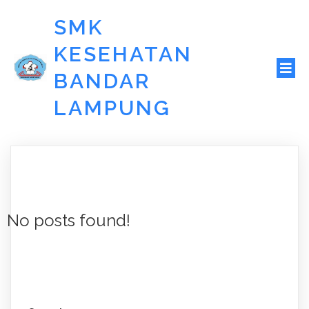
SMK
KESEHATAN
BANDAR
LAMPUNG
No posts found!