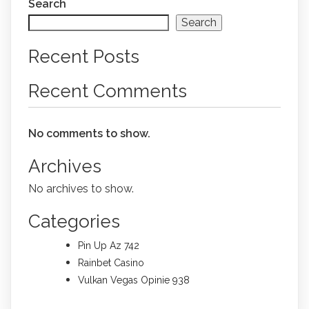
Search
Search
Recent Posts
Recent Comments
No comments to show.
Archives
No archives to show.
Categories
Pin Up Az 742
Rainbet Casino
Vulkan Vegas Opinie 938