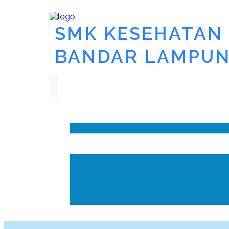
SMK KESEHATAN
BANDAR LAMPU