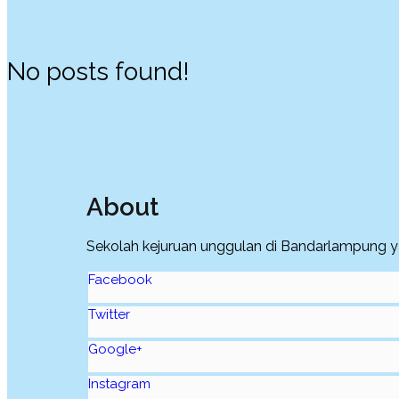
No posts found!
About
Sekolah kejuruan unggulan di Bandarlampung y
Facebook
Twitter
Google+
Instagram