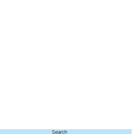
Search