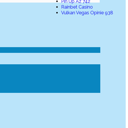
Pin Up Az 742
Rainbet Casino
Vulkan Vegas Opinie 938