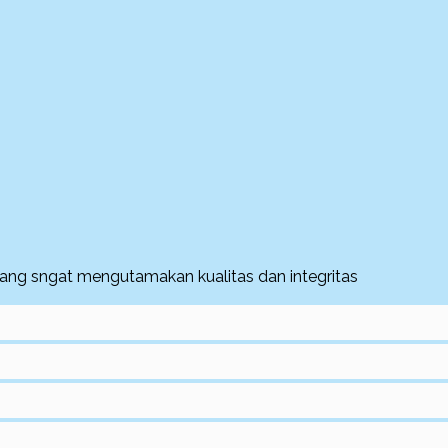
ang sngat mengutamakan kualitas dan integritas