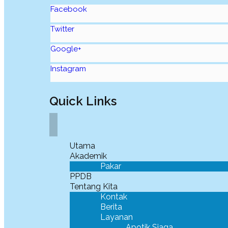
Facebook
Twitter
Google+
Instagram
Quick Links
Utama
Akademik
Pakar
PPDB
Tentang Kita
Kontak
Berita
Layanan
Apotik Siaga