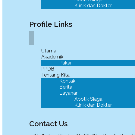
Klinik dan Dokter
Profile Links
Utama
Akademik
Pakar
PPDB
Tentang Kita
Kontak
Berita
Layanan
Apotik Siaga
Klinik dan Dokter
Contact Us