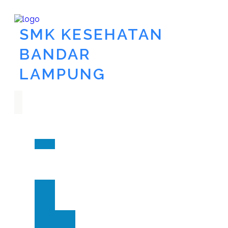
SMK KESEHATAN
BANDAR
LAMPUNG
Utama
Akademik
Pakar
PPDB
Tentang
Kita
Kontak
Berita
Layanan
Apotik
Siaga