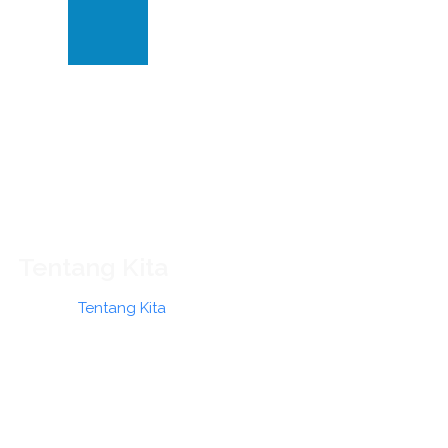
Klinik
dan
Dokter
Tentang Kita
Home
»
Tentang Kita