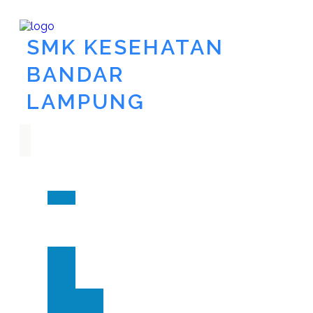
SMK KESEHATAN
BANDAR
LAMPUNG
Utama
Akademik
Pakar
PPDB
Tentang
Kita
Kontak
Berita
Layanan
Apotik
Siaga