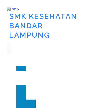
SMK KESEHATAN
BANDAR
LAMPUNG
Utama
Akademik
Pakar
PPDB
Tentang
Kita
Kontak
Berita
Layanan
Apotik
Siaga